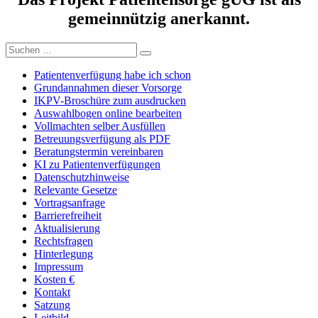
gemeinnützig anerkannt.
Suchen
Suchen
nach:
Patientenverfügung habe ich schon
Grundannahmen dieser Vorsorge
IKPV-Broschüre zum ausdrucken
Auswahlbogen online bearbeiten
Vollmachten selber Ausfüllen
Betreuungsverfügung als PDF
Beratungstermin vereinbaren
KI zu Patientenverfügungen
Datenschutzhinweise
Relevante Gesetze
Vortragsanfrage
Barrierefreiheit
Aktualisierung
Rechtsfragen
Hinterlegung
Impressum
Kosten €
Kontakt
Satzung
Leitbild