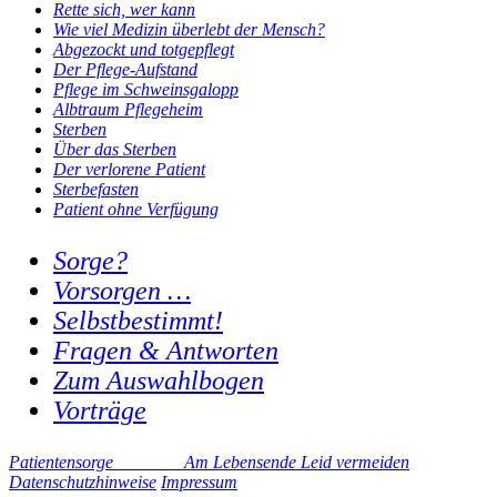
Ret­te sich, wer kann
Wie viel Medi­zin über­lebt der Mensch?
Abge­zockt und tot­ge­pflegt
Der Pfle­ge-Auf­stand
Pfle­ge im Schweins­ga­lopp
Alb­traum Pfle­ge­heim
Ster­ben
Über das Ster­ben
Der ver­lo­re­ne Pati­ent
Ster­be­fas­ten
Pati­ent ohne Ver­fü­gung
Sorge?
Vorsorgen …
Selbstbestimmt!
Fragen & Antworten
Zum Auswahlbogen
Vorträge
Patientensorge Am Lebensende Leid vermeiden
Datenschutz­­­hinweise
Impressum