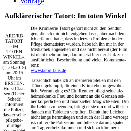
Vorträge
Aufklärerischer Tatort: Im toten Winkel
Die Kri­mi­se­rie Tat­ort gehört nicht zu den Sen­dun­
gen, die ich mir nicht ent­ge­hen las­se, aber nach­dem
ARD/​RB
ich erfah­ren hat­te, dass im letz­ten Pro­ble­me in der
TATORT
Pfle­ge the­ma­ti­siert wur­den, habe ich ihn mir in der
»IM
Media­thek ange­se­hen und das nicht bereut (der Film
TOTEN
ist nicht mehr online, dar­um jetzt hier der Link zur
WINKEL«,
aus­führ­li­chen Beschrei­bung und vie­len Kom­men­ta­
am Sonn­tag
ren):
(11.03.2018)
www.tatort-fans.de
um 20:15
Uhr im
Tat­säch­lich habe ich an meh­re­ren Stel­len mit den
ERSTEN.
Trä­nen gekämpft; für einen Kri­mi eher unge­wöhn­
Horst Claa­
lich. Wor­um ging es? Ein Rent­ner pflegt sei­ne alz­
sen (Die­ter
hei­mer­kran­ke Frau und kommt an die Gren­zen sei­
Schadt)
ner kör­per­li­chen und finan­zi­el­len Mög­lich­kei­ten. Um
infor­miert
ihr Lei­den zu been­den, bringt er sie um und will sich
die Poli­zei,
danach mit Tablet­ten ver­gif­ten. Damit ihre Lei­chen
dass er sei­ne
nicht lan­ge her­um­lie­gen und auch der Hund ver­sorgt
pfle­ge­be­
ist, ruft er die Poli­zei an und bit­te sie dar­um, spä­ter
dürf­ti­ge
am Tag vor­bei­zu­kom­men und sich zu küm­mern.
Frau getö­tet