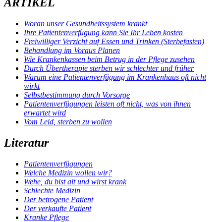
ARTIKEL
Woran unser Gesundheitssystem krankt
Ihre Patientenverfügung kann Sie Ihr Leben kosten
Freiwilliger Verzicht auf Essen und Trinken (Sterbefasten)
Behandlung im Voraus Planen
Wie Krankenkassen beim Betrug in der Pflege zusehen
Durch Übertherapie sterben wir schlechter und früher
Warum eine Patientenverfügung im Krankenhaus oft nicht
wirkt
Selbstbestimmung durch Vorsorge
Patientenverfügungen leisten oft nicht, was von ihnen
erwartet wird
Vom Leid, sterben zu wollen
Literatur
Pati­en­ten­ver­fü­gun­gen
Wel­che Medi­zin wol­len wir?
Wehe, du bist alt und wirst krank
Schlech­te Medi­zin
Der betro­ge­ne Pati­ent
Der ver­kauf­te Pati­ent
Kran­ke Pfle­ge