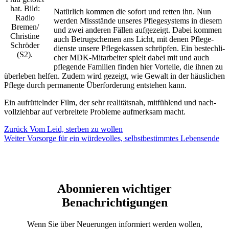
hat. Bild:
Natür­lich kom­men die sofort und ret­ten ihn. Nun
Radio
wer­den Miss­stän­de unse­res Pfle­ge­sys­tems in die­sem
Bremen/​
und zwei ande­ren Fäl­len auf­ge­zeigt. Dabei kom­men
Christine
auch Betrug­sche­men ans Licht, mit denen Pfle­ge­
Schrö­der
diens­te unse­re Pfle­ge­kas­sen schröp­fen. Ein bestech­li­
(S2).
cher MDK-Mit­ar­bei­ter spielt dabei mit und auch
pfle­gen­de Fami­li­en fin­den hier Vor­tei­le, die ihnen zu
über­le­ben hel­fen. Zudem wird gezeigt, wie Gewalt in der häus­li­chen
Pfle­ge durch per­ma­nen­te Über­for­de­rung ent­ste­hen kann.
Ein auf­rüt­teln­der Film, der sehr rea­li­täts­nah, mit­füh­lend und nach­
voll­zieh­bar auf ver­brei­te­te Pro­ble­me auf­merk­sam macht.
Beitragsnavigation
Vorheriger
Zurück
Vom Leid, sterben zu wollen
Nächster
Beitrag:
Weiter
Vorsorge für ein würdevolles, selbstbestimmtes Lebensende
Beitrag:
Abonnieren wichtiger
Benachrichtigungen
Wenn Sie über Neuerungen informiert werden wollen,