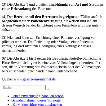
(3) Die Absät­ze 1 und 2 gel­ten
unab­hän­gig von Art und Sta­di­um
einer Erkran­kung
des Betreu­ten.
(4) Der
Betreu­er soll den Betreu­ten in geeig­ne­ten Fäl­len auf die
Mög­lich­keit einer Patienten­verfügung hin­wei­sen
und ihn auf
des­sen Wunsch bei der Errich­tung einer Patienten­verfügung unter­
stüt­zen.
(5) Nie­mand kann zur Errich­tung einer Patienten­verfügung ver­
pflich­tet wer­den. Die Errich­tung oder Vor­la­ge einer Patienten­
verfügung darf nicht zur Bedin­gung eines Ver­trags­schlus­ses
gemacht wer­den.
(6) Die Absät­ze 1 bis 3 gel­ten für
Bevoll­mäch­tig­te
Bevoll­mäch­tig­te
Ein/​e Bevollmächtigte/​r ist eine vom Voll­macht­ge­ber beru­fe­ne Per­
son, die in Ver­tre­tung der Voll­macht­ge­be­rin oder des Voll­macht­ge­
bers ent­schei­den bzw. han­deln kann.
ent­spre­chend.
Quel­le:
www.gesetze-im-internet.de
Suchen
Suchen
nach:
Patientenverfügung habe ich schon
Grundannahmen dieser Vorsorge
IKPV-Broschüre zum ausdrucken