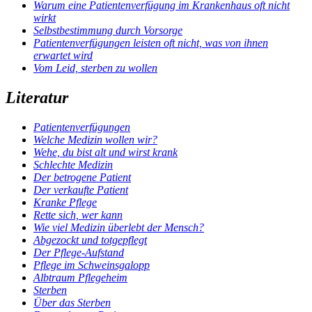
Warum eine Patientenverfügung im Krankenhaus oft nicht
wirkt
Selbstbestimmung durch Vorsorge
Patientenverfügungen leisten oft nicht, was von ihnen
erwartet wird
Vom Leid, sterben zu wollen
Literatur
Pati­en­ten­ver­fü­gun­gen
Wel­che Medi­zin wol­len wir?
Wehe, du bist alt und wirst krank
Schlech­te Medi­zin
Der betro­ge­ne Pati­ent
Der ver­kauf­te Pati­ent
Kran­ke Pfle­ge
Ret­te sich, wer kann
Wie viel Medi­zin über­lebt der Mensch?
Abge­zockt und tot­ge­pflegt
Der Pfle­ge-Auf­stand
Pfle­ge im Schweins­ga­lopp
Alb­traum Pfle­ge­heim
Ster­ben
Über das Ster­ben