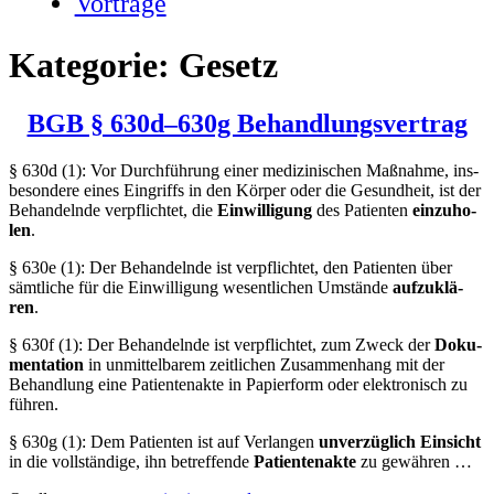
Vorträge
Kategorie:
Gesetz
BGB § 630d–630g Behandlungsvertrag
§ 630d (1): Vor Durch­füh­rung einer medi­zi­ni­schen Maß­nah­me, ins­
be­son­de­re eines Ein­griffs in den Kör­per oder die Gesund­heit, ist der
Behan­deln­de ver­pflich­tet, die
Ein­wil­li­gung
des Pati­en­ten
ein­zu­ho­
len
.
§ 630e (1): Der Behan­deln­de ist ver­pflich­tet, den Pati­en­ten über
sämt­li­che für die Ein­wil­li­gung wesent­li­chen Umstän­de
auf­zu­klä­
ren
.
§ 630f (1): Der Behan­deln­de ist ver­pflich­tet, zum Zweck der
Doku­
men­ta­ti­on
in unmit­tel­ba­rem zeit­li­chen Zusam­men­hang mit der
Behand­lung eine Pati­en­ten­ak­te in Papier­form oder elek­tro­nisch zu
füh­ren.
§ 630g (1): Dem Pati­en­ten ist auf Ver­lan­gen
unver­züg­lich
Ein­sicht
in die voll­stän­di­ge, ihn betref­fen­de
Pati­en­ten­ak­te
zu gewäh­ren …