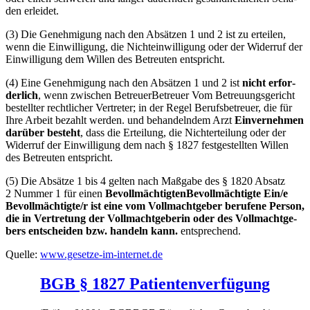
den erlei­det.
(3) Die Geneh­mi­gung nach den Absät­zen 1 und 2 ist zu ertei­len,
wenn die Ein­wil­li­gung, die Nicht­ein­wil­li­gung oder der Wider­ruf der
Ein­wil­li­gung dem Wil­len des Betreu­ten ent­spricht.
(4) Eine Geneh­mi­gung nach den Absät­zen 1 und 2 ist
nicht erfor­
der­lich
, wenn zwi­schen
Betreu­er
Betreu­er
Vom Betreu­ungs­ge­richt
bestell­ter recht­li­cher Ver­tre­ter; in der Regel Berufs­be­treu­er, die für
Ihre Arbeit bezahlt wer­den.
und behan­deln­dem Arzt
Ein­ver­neh­men
dar­über besteht
, dass die Ertei­lung, die Nicht­er­tei­lung oder der
Wider­ruf der Ein­wil­li­gung dem nach § 1827 fest­ge­stell­ten Wil­len
des Betreu­ten ent­spricht.
(5) Die Absät­ze 1 bis 4 gel­ten nach Maß­ga­be des § 1820 Absatz
2 Num­mer 1
für einen
Bevoll­mäch­tig­ten
Bevoll­mäch­tig­te
Ein/​e
Bevollmächtigte/​r ist eine vom Voll­macht­ge­ber beru­fe­ne Per­son,
die in Ver­tre­tung der Voll­macht­ge­be­rin oder des Voll­macht­ge­
bers ent­schei­den bzw. han­deln kann.
ent­spre­chend.
Quel­le:
www.gesetze-im-internet.de
BGB § 1827 Patientenverfügung