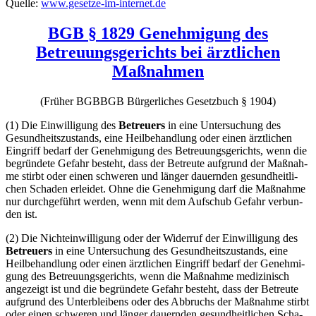
Quel­le:
www.gesetze-im-internet.de
BGB § 1829 Genehmigung des
Betreuungsgerichts bei ärztlichen
Maßnahmen
(Frü­her
BGB
BGB
Bür­ger­li­ches Gesetz­buch
§ 1904)
(1) Die Ein­wil­li­gung des
Betreu­ers
in eine Unter­su­chung des
Gesund­heits­zu­stands, eine Heil­be­hand­lung oder einen ärzt­li­chen
Ein­griff bedarf der Geneh­mi­gung des Betreu­ungs­ge­richts, wenn die
begrün­de­te Gefahr besteht, dass der Betreu­te auf­grund der Maß­nah­
me stirbt oder einen schwe­ren und län­ger dau­ern­den gesund­heit­li­
chen Scha­den erlei­det. Ohne die Geneh­mi­gung darf die Maß­nah­me
nur durch­ge­führt wer­den, wenn mit dem Auf­schub Gefahr ver­bun­
den ist.
(2) Die Nicht­ein­wil­li­gung oder der Wider­ruf der Ein­wil­li­gung des
Betreu­ers
in eine Unter­su­chung des Gesund­heits­zu­stands, eine
Heil­be­hand­lung oder einen ärzt­li­chen Ein­griff bedarf der Geneh­mi­
gung des Betreu­ungs­ge­richts, wenn die Maß­nah­me medi­zi­nisch
ange­zeigt ist und die begrün­de­te Gefahr besteht, dass der Betreu­te
auf­grund des Unter­blei­bens oder des Abbruchs der Maß­nah­me stirbt
oder einen schwe­ren und län­ger dau­ern­den gesund­heit­li­chen Scha­