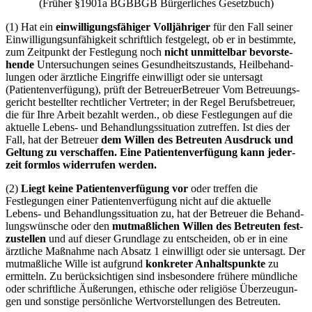
(Frü­her §1901a
BGB
BGB
Bür­ger­li­ches Gesetz­buch
)
(1) Hat ein
ein­wil­li­gungs­fä­hi­ger Voll­jäh­ri­ger
für den Fall sei­ner
Ein­wil­li­gungs­un­fä­hig­keit schrift­lich fest­ge­legt, ob er in bestimm­te,
zum Zeit­punkt der Fest­le­gung noch
nicht unmit­tel­bar bevor­ste­
hen­de
Unter­su­chun­gen sei­nes Gesund­heits­zu­stands, Heil­be­hand­
lun­gen oder ärzt­li­che Ein­grif­fe ein­wil­ligt oder sie unter­sagt
(Patienten­verfügung), prüft der
Betreu­er
Betreu­er
Vom Betreu­ungs­
ge­richt bestell­ter recht­li­cher Ver­tre­ter; in der Regel Berufs­be­treu­er,
die für Ihre Arbeit bezahlt wer­den.
, ob die­se Festlegungen auf die
aktu­el­le Lebens- und Behand­lungs­si­tua­ti­on zutref­fen. Ist dies der
Fall, hat der Betreu­er
dem Wil­len des Betreu­ten Aus­druck und
Gel­tung zu ver­schaf­fen.
Eine Patienten­verfügung kann jeder­
zeit form­los wider­ru­fen wer­den.
(2)
Liegt kei­ne Patienten­verfügung vor
oder tref­fen die
Festlegungen einer Patienten­verfügung nicht auf die aktu­el­le
Lebens- und Behand­lungs­si­tua­ti­on zu, hat der Betreu­er die Behand­
lungs­wün­sche oder den
mut­maß­li­chen Wil­len des Betreu­ten fest­
zu­stel­len
und auf die­ser Grund­la­ge zu ent­schei­den, ob er in eine
ärzt­li­che Maß­nah­me nach Absatz 1 ein­wil­ligt oder sie unter­sagt. Der
mut­maß­li­che Wil­le ist auf­grund
kon­kre­ter Anhalts­punk­te
zu
ermit­teln. Zu berück­sich­ti­gen sind ins­be­son­de­re frü­he­re münd­li­che
oder schrift­li­che Äuße­run­gen, ethi­sche oder reli­giö­se Über­zeu­gun­
gen und sons­ti­ge per­sön­li­che Wert­vor­stel­lun­gen des Betreu­ten.