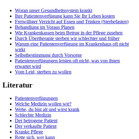
Woran unser Gesundheitssystem krankt
Ihre Patientenverfügung kann Sie Ihr Leben kosten
Freiwilliger Verzicht auf Essen und Trinken (Sterbefasten)
Behandlung im Voraus Planen
Wie Krankenkassen beim Betrug in der Pflege zusehen
Durch Übertherapie sterben wir schlechter und früher
Warum eine Patientenverfügung im Krankenhaus oft nicht
wirkt
Selbstbestimmung durch Vorsorge
Patientenverfügungen leisten oft nicht, was von ihnen
erwartet wird
Vom Leid, sterben zu wollen
Literatur
Pati­en­ten­ver­fü­gun­gen
Wel­che Medi­zin wol­len wir?
Wehe, du bist alt und wirst krank
Schlech­te Medi­zin
Der betro­ge­ne Pati­ent
Der ver­kauf­te Pati­ent
Kran­ke Pfle­ge
Ret­te sich, wer kann