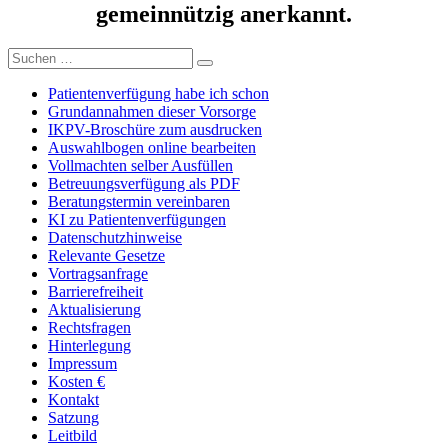
gemeinnützig anerkannt.
Suchen
Suchen
nach:
Patientenverfügung habe ich schon
Grundannahmen dieser Vorsorge
IKPV-Broschüre zum ausdrucken
Auswahlbogen online bearbeiten
Vollmachten selber Ausfüllen
Betreuungsverfügung als PDF
Beratungstermin vereinbaren
KI zu Patientenverfügungen
Datenschutzhinweise
Relevante Gesetze
Vortragsanfrage
Barrierefreiheit
Aktualisierung
Rechtsfragen
Hinterlegung
Impressum
Kosten €
Kontakt
Satzung
Leitbild