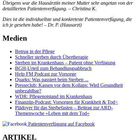
Übrigens war die Hausärztin meiner Mutter sehr angetan von der
detaillierten Patientenverfügung. – Christina K.
Dies ist die individuellste und konkreteste Patientenverfügung, die
ich je gesehen habe! – Dr. P. (Hausarzt)
Medien
Betrug in der Pflege
Schneller sterben durch Übertherapie
Sterben im Krankenhaus – Patient ohne Verfügung
BGH-Urteil zum Behandlungsabbruch
Help FM Podcast zur Vorsorge
Quarks: Was passiert beim Sterben ...
Presseclub: Kassen vor dem Kollaps: Wird Gesundheit
unbezahlbar?
WDR: Pflegenotstand im Krankenhaus
Finanztip-Podcast: Vorsorgen für Krankheit & Tod<
Plädoyer für das Sterbefasten – Beitrag zur ARD-
Themenwoche »Leben mit dem Tod«
Patientenverfügung auf Facebook
ARTIKEL