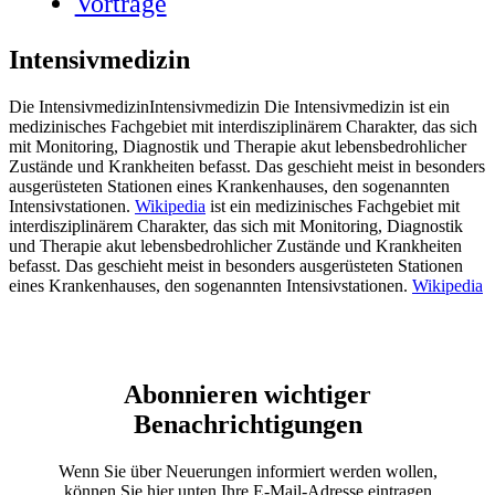
Vorträge
Intensivmedizin
Die
Inten­siv­me­di­zin
Inten­siv­me­di­zin
Die Inten­siv­me­di­zin ist ein
medi­zi­ni­sches Fach­ge­biet mit inter­dis­zi­pli­nä­rem Cha­rak­ter, das sich
mit Moni­to­ring, Dia­gnos­tik und The­ra­pie akut lebens­be­droh­li­cher
Zustän­de und Krank­hei­ten befasst. Das geschieht meist in beson­ders
aus­ge­rüs­te­ten Sta­tio­nen eines Kran­ken­hau­ses, den soge­nann­ten
Inten­siv­sta­tio­nen.
Wiki­pe­dia
ist ein medi­zi­ni­sches Fach­ge­biet mit
inter­dis­zi­pli­nä­rem Cha­rak­ter, das sich mit Moni­to­ring, Dia­gnos­tik
und The­ra­pie akut lebens­be­droh­li­cher Zustän­de und Krank­hei­ten
befasst. Das geschieht meist in beson­ders aus­ge­rüs­te­ten Sta­tio­nen
eines Kran­ken­hau­ses, den soge­nann­ten Inten­siv­sta­tio­nen.
Wiki­pe­dia
Abonnieren wichtiger
Benachrichtigungen
Wenn Sie über Neuerungen informiert werden wollen,
können Sie hier unten Ihre E-Mail-Adresse eintragen