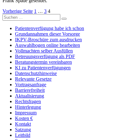
Frank Spa­de gesen­det.
Seitennummerierung
Seite
Seite
Seite
Vorherige Seite
1
…
3
4
Suchen
der
Suchen
nach:
Beiträge
Patientenverfügung habe ich schon
Grundannahmen dieser Vorsorge
IKPV-Broschüre zum ausdrucken
Auswahlbogen online bearbeiten
Vollmachten selber Ausfüllen
Betreuungsverfügung als PDF
Beratungstermin vereinbaren
KI zu Patientenverfügungen
Datenschutzhinweise
Relevante Gesetze
Vortragsanfrage
Barrierefreiheit
Aktualisierung
Rechtsfragen
Hinterlegung
Impressum
Kosten €
Kontakt
Satzung
Leitbild