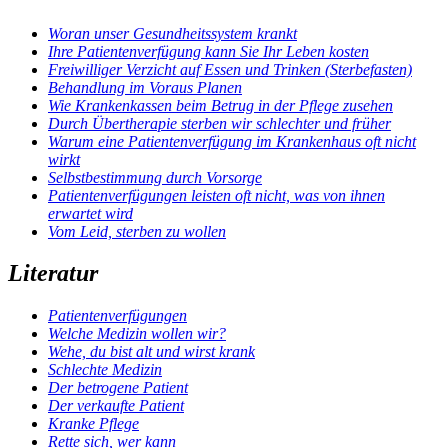
Woran unser Gesundheitssystem krankt
Ihre Patientenverfügung kann Sie Ihr Leben kosten
Freiwilliger Verzicht auf Essen und Trinken (Sterbefasten)
Behandlung im Voraus Planen
Wie Krankenkassen beim Betrug in der Pflege zusehen
Durch Übertherapie sterben wir schlechter und früher
Warum eine Patientenverfügung im Krankenhaus oft nicht
wirkt
Selbstbestimmung durch Vorsorge
Patientenverfügungen leisten oft nicht, was von ihnen
erwartet wird
Vom Leid, sterben zu wollen
Literatur
Pati­en­ten­ver­fü­gun­gen
Wel­che Medi­zin wol­len wir?
Wehe, du bist alt und wirst krank
Schlech­te Medi­zin
Der betro­ge­ne Pati­ent
Der ver­kauf­te Pati­ent
Kran­ke Pfle­ge
Ret­te sich, wer kann