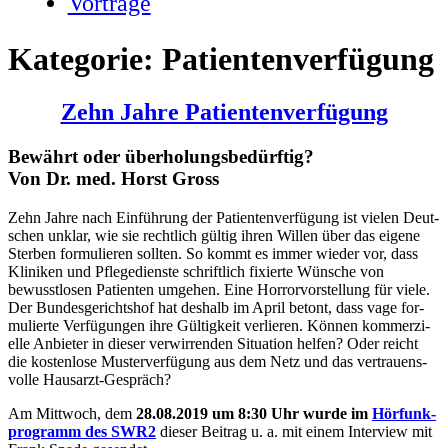
Vorträge
Kategorie:
Patientenverfügung
Zehn Jahre Patientenverfügung
Bewährt oder überholungsbedürftig?
Von Dr. med. Horst Gross
Zehn Jah­re nach Ein­füh­rung der Patienten­verfügung ist vie­len Deut­
schen unklar, wie sie recht­lich gül­tig ihren Wil­len über das eige­ne
Ster­ben for­mu­lie­ren soll­ten. So kommt es immer wie­der vor, dass
Kli­ni­ken und Pfle­ge­diens­te schrift­lich fixier­te Wün­sche von
bewusst­lo­sen Pati­en­ten umge­hen. Eine Hor­ror­vor­stel­lung für vie­le.
Der Bun­des­ge­richts­hof hat des­halb im April betont, dass vage for­
mu­lier­te Ver­fü­gun­gen ihre Gül­tig­keit ver­lie­ren. Kön­nen kom­mer­zi­
el­le Anbie­ter in die­ser ver­wir­ren­den Situa­ti­on hel­fen? Oder reicht
die kos­ten­lo­se Mus­ter­ver­fü­gung aus dem Netz und das ver­trau­ens­
vol­le Haus­arzt-Gespräch?
Am Mitt­woch, dem
28.08.2019 um 8:30 Uhr wur­de im
Hör­funk­
pro­gramm des SWR2
die­ser Bei­trag u. a. mit einem Inter­view mit